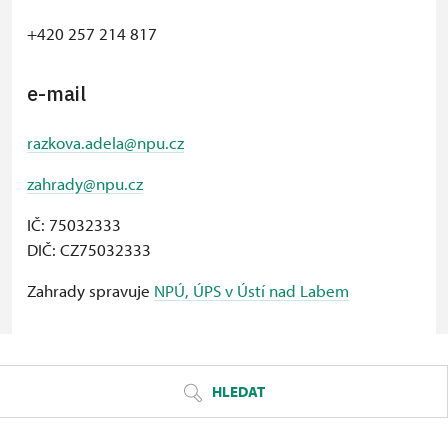
+420 257 214 817
e-mail
razkova.adela@npu.cz
zahrady@npu.cz
IČ: 75032333
DIČ: CZ75032333
Zahrady spravuje
NPÚ, ÚPS v Ústí nad Labem
© Seznam.cz a.s. a další
HLEDAT