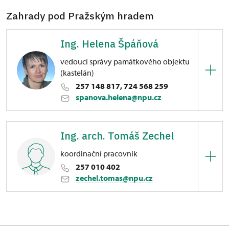
Zahrady pod Pražským hradem
Ing. Helena Špáňová
vedoucí správy památkového objektu
(kastelán)
257 148 817, 724 568 259
spanova.helena@npu.cz
Zahrady pod Pražským hradem
Ing. arch. Tomáš Zechel
Valdštejnská 158/14, Praha
koordinační pracovník
257 010 402
zechel.tomas@npu.cz
Zahrady pod Pražským hradem
Valdštejnská 158/14, Praha