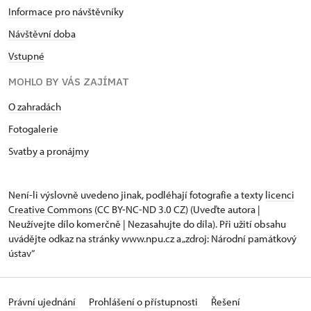
Informace pro návštěvníky
Návštěvní doba
Vstupné
MOHLO BY VÁS ZAJÍMAT
O zahradách
Fotogalerie
Svatby a pronájmy
Není-li výslovně uvedeno jinak, podléhají fotografie a texty
licenci
Creative Commons
(CC BY-NC-ND 3.0 CZ) (Uveďte autora |
Neužívejte dílo komerčně | Nezasahujte do díla). Při užití obsahu
uvádějte odkaz na stránky www.npu.cz a „zdroj: Národní památkový
ústav“
Právní ujednání
Prohlášení o přístupnosti
Řešení