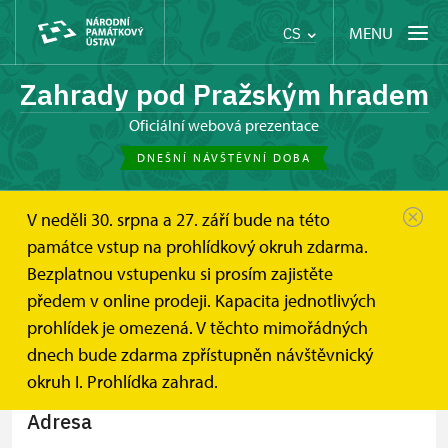
MENU
CS
Zahrady pod Pražským hradem
oficiální webová prezentace
DNEŠNÍ NÁVŠTĚVNÍ DOBA
V neděli 30. srpna a 27. září bude na této
Zahrady pod Pražským hradem
památce vstup na prohlídkový okruh zdarma.
Informace pro návštěvníky
Kontakt
Bezplatnou vstupenku si prosím zajistěte
předem v online prodeji. Kapacita jednotlivých
Kontakt
prohlídek je omezená. V těchto mimořádných
dnech bude zdarma zpřístupněn návštěvnický
okruh I. Prohlídka zahrad.
Adresa
+