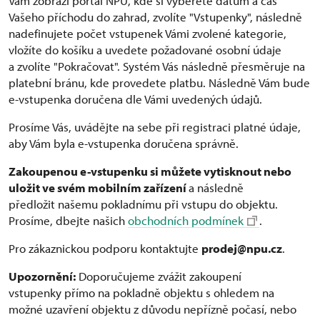
Vám zobrazí portál NPÚ, kde si vyberete datum a čas
Vašeho příchodu do zahrad, zvolíte "Vstupenky", následně
nadefinujete počet vstupenek Vámi zvolené kategorie,
vložíte do košíku a uvedete požadované osobní údaje
a zvolíte "Pokračovat". Systém Vás následně přesměruje na
platební bránu, kde provedete platbu. Následně Vám bude
e-vstupenka doručena dle Vámi uvedených údajů.
Prosíme Vás, uvádějte na sebe při registraci platné údaje,
aby Vám byla e-vstupenka doručena správně.
Zakoupenou e-vstupenku si můžete vytisknout nebo
uložit ve svém mobilním zařízení
a následně
předložit našemu pokladnímu při vstupu do objektu.
Prosíme, dbejte našich
obchodních podmínek
.
Pro zákaznickou podporu kontaktujte
prodej@npu.cz
.
Upozornění:
Doporučujeme zvážit zakoupení
vstupenky přímo na pokladně objektu s ohledem na
možné uzavření objektu z důvodu nepřízně počasí, nebo