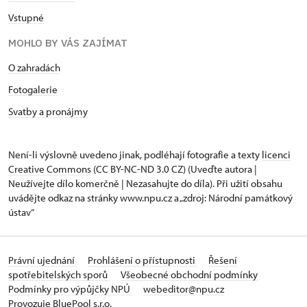
Vstupné
MOHLO BY VÁS ZAJÍMAT
O zahradách
Fotogalerie
Svatby a pronájmy
Není-li výslovně uvedeno jinak, podléhají fotografie a texty
licenci
Creative Commons
(CC BY-NC-ND 3.0 CZ) (Uveďte autora |
Neužívejte dílo komerčně | Nezasahujte do díla). Při užití obsahu
uvádějte odkaz na stránky www.npu.cz a „zdroj: Národní památkový
ústav“
Právní ujednání
Prohlášení o přístupnosti
Řešení
spotřebitelských sporů
Všeobecné obchodní podmínky
Podmínky pro výpůjčky NPÚ
webeditor@npu.cz
Provozuje BluePool s.r.o.