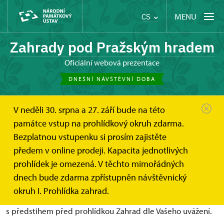
MENU
CS
Zahrady pod Pražským hradem
oficiální webová prezentace
DNEŠNÍ NÁVŠTĚVNÍ DOBA
V neděli 30. srpna a 27. září bude na této
Zahrady pod Pražským hradem
památce vstup na prohlídkový okruh zdarma.
Online vstupenky a dárkové poukazy
Online vstupenky
Bezplatnou vstupenku si prosím zajistěte
Online vstupenky
předem v online prodeji. Kapacita jednotlivých
prohlídek je omezená. V těchto mimořádných
Zde si můžete zakoupit vstupenky online.
dnech bude zdarma zpřístupněn návštěvnický
okruh I. Prohlídka zahrad.
Online vstupenky pro jednotlivce
je zde možné zakoupit
s předstihem před prohlídkou Zahrad dle Vašeho uvážení.