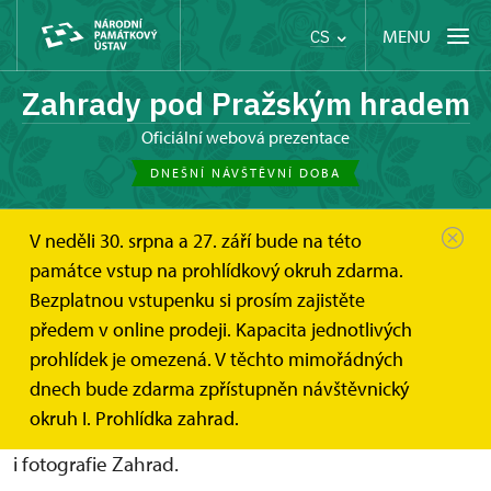
MENU
CS
Zahrady pod Pražským hradem
oficiální webová prezentace
DNEŠNÍ NÁVŠTĚVNÍ DOBA
V neděli 30. srpna a 27. září bude na této
Zahrady pod Pražským hradem
Ke stažení
památce vstup na prohlídkový okruh zdarma.
Bezplatnou vstupenku si prosím zajistěte
Soubory ke stažení
předem v online prodeji. Kapacita jednotlivých
prohlídek je omezená. V těchto mimořádných
V letáku jsou uvedeny základní informace
dnech bude zdarma zpřístupněn návštěvnický
o Zahradách. Plánek slouží k základnímu poznání
okruh I. Prohlídka zahrad.
rozložení Zahrad a jejich struktuře. V nabídce jsou
i fotografie Zahrad.