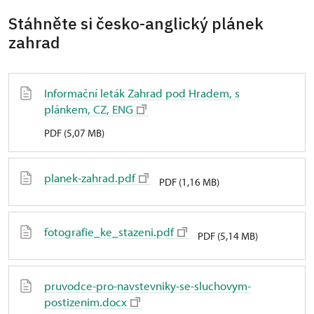
Stáhněte si česko-anglický plánek
zahrad
Informační leták Zahrad pod Hradem, s
plánkem, CZ, ENG
PDF (5,07 MB)
planek-zahrad.pdf
PDF (1,16 MB)
fotografie_ke_stazeni.pdf
PDF (5,14 MB)
pruvodce-pro-navstevniky-se-sluchovym-
postizenim.docx