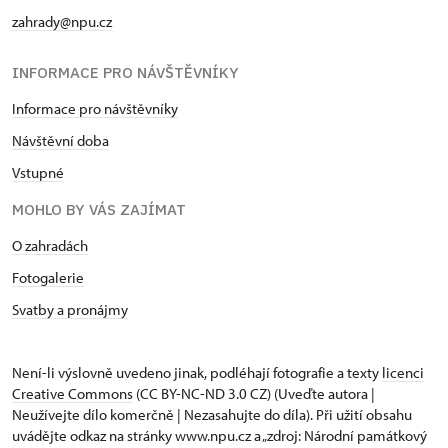
zahrady@npu.cz
INFORMACE PRO NÁVŠTĚVNÍKY
Informace pro návštěvníky
Návštěvní doba
Vstupné
MOHLO BY VÁS ZAJÍMAT
O zahradách
Fotogalerie
Svatby a pronájmy
Není-li výslovně uvedeno jinak, podléhají fotografie a texty
licenci
Creative Commons
(CC BY-NC-ND 3.0 CZ) (Uveďte autora |
Neužívejte dílo komerčně | Nezasahujte do díla). Při užití obsahu
uvádějte odkaz na stránky www.npu.cz a „zdroj: Národní památkový