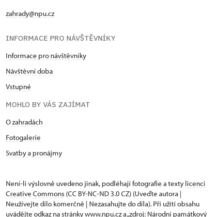
zahrady@npu.cz
INFORMACE PRO NÁVŠTĚVNÍKY
Informace pro návštěvníky
Návštěvní doba
Vstupné
MOHLO BY VÁS ZAJÍMAT
O zahradách
Fotogalerie
Svatby a pronájmy
Není-li výslovně uvedeno jinak, podléhají fotografie a texty
licenci
Creative Commons
(CC BY-NC-ND 3.0 CZ) (Uveďte autora |
Neužívejte dílo komerčně | Nezasahujte do díla). Při užití obsahu
uvádějte odkaz na stránky www.npu.cz a „zdroj: Národní památkový