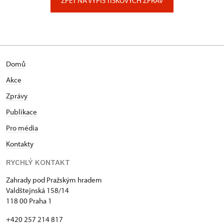
ZPĚT NA VÝPIS TISKOVÝCH ZPRÁV
Domů
Akce
Zprávy
Publikace
Pro média
Kontakty
RYCHLÝ KONTAKT
Zahrady pod Pražským hradem
Valdštejnská 158/14
118 00 Praha 1
+420 257 214 817