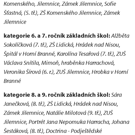
Komenského, Jilemnice, Zámek Jilemnice, Sofie
Šťastná, (5. tř.), ZŠ Komenského Jilemnice, Zámek
Jilemnice
kategorie 6. a 7. ročník základních škol:
Alžběta
Sokolíčková (7. tř.), ZŠ Lidická, Hrádek nad Nisou,
Špitál v Horní Branné, Karolína Tesařová (7. tř.), ZUŠ
Václava Snítila, Mimoň, hraběnka Harrachová,
Veronika Šírová (6. r.), ZUŠ Jilemnice, Hrobka v Horní
Branné
kategorie 8. a 9. ročník základních škol:
Sára
Janečková, (8. tř.), ZŠ Lidická, Hrádek nad Nisou,
Zámek Jilemnice, Natálie Milotová (9. tř.), ZUŠ
Jilemnice, Portrét Jana Nepomuka Harracha, Johana
Šestáková, (8. tř.), Doctrina - Podještědské